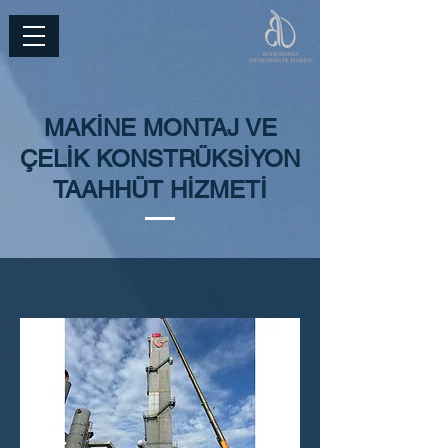
MAKİNE MONTAJ VE
ÇELİK KONSTRÜKSİYON
TAAHHÜT HİZMETİ