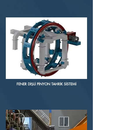
FENER DİŞLİ PİNYON TAHRİK SİSTEMİ